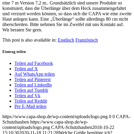
eine 7 m Version 7,2 m.. Grundsätzlich sind unsere Produkte so
konstruiert, dass die Überlänge über dem Heck zusammengefaltet
und verzurrt werden können, so dass sich die CAPA wie eine zweite
Haut anlegen kann. Eine „Überlänge“ sollte allerdings 80 cm nicht
überschreiten. Bitte nehmen Sie im Zweifel mit uns Kontakt auf.
Wir beraten Sie gern.
This post is also available in:
Englisch
Französisch
Eintrag teilen
Teilen auf Facebook
Teilen auf X
Auf WhatsApp teilen
Teilen auf Pinterest
Teilen auf LinkedIn
Teilen auf Tumblr
Teilen auf Vk
Teilen auf Reddit
Per E-Mail teilen
https://www.capa-shop.de/wp-content/uploads/logo.png
0
0
CAPA-
Schutzhauben
https://www.capa-shop.de/wp-
content/uploads/logo.png
CAPA-Schutzhauben
2018-10-22
15:10:30
2020-11-18 11:21:28
Welche Größe benötige ich?