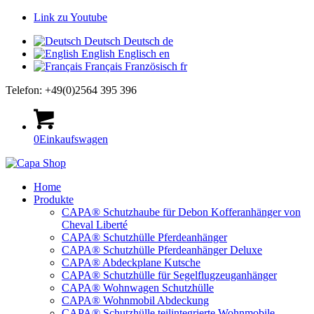
Link zu Youtube
Deutsch
Deutsch
de
English
Englisch
en
Français
Französisch
fr
Telefon: +49(0)2564 395 396
0
Einkaufswagen
Home
Produkte
CAPA® Schutzhaube für Debon Kofferanhänger von
Cheval Liberté
CAPA® Schutzhülle Pferdeanhänger
CAPA® Schutzhülle Pferdeanhänger Deluxe
CAPA® Abdeckplane Kutsche
CAPA® Schutzhülle für Segelflugzeuganhänger
CAPA® Wohnwagen Schutzhülle
CAPA® Wohnmobil Abdeckung
CAPA® Schutzhülle teilintegrierte Wohnmobile