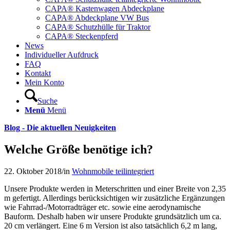
CAPA® Kastenwagen Abdeckplane
CAPA® Abdeckplane VW Bus
CAPA® Schutzhülle für Traktor
CAPA® Steckenpferd
News
Individueller Aufdruck
FAQ
Kontakt
Mein Konto
Suche
Menü
Menü
Blog - Die aktuellen Neuigkeiten
Welche Größe benötige ich?
22. Oktober 2018
/
in
Wohnmobile teilintegriert
Unsere Produkte werden in Meterschritten und einer Breite von 2,35
m gefertigt. Allerdings berücksichtigen wir zusätzliche Ergänzungen
wie Fahrrad-/Motorradträger etc. sowie eine aerodynamische
Bauform. Deshalb haben wir unsere Produkte grundsätzlich um ca.
20 cm verlängert. Eine 6 m Version ist also tatsächlich 6,2 m lang,