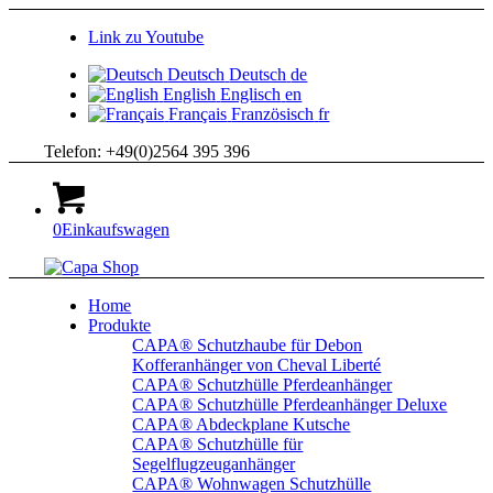
Link zu Youtube
Deutsch
Deutsch
de
English
Englisch
en
Français
Französisch
fr
Telefon: +49(0)2564 395 396
0
Einkaufswagen
Home
Produkte
CAPA® Schutzhaube für Debon
Kofferanhänger von Cheval Liberté
CAPA® Schutzhülle Pferdeanhänger
CAPA® Schutzhülle Pferdeanhänger Deluxe
CAPA® Abdeckplane Kutsche
CAPA® Schutzhülle für
Segelflugzeuganhänger
CAPA® Wohnwagen Schutzhülle