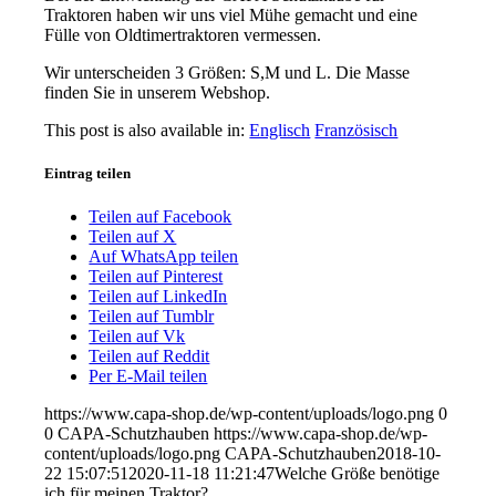
Traktoren haben wir uns viel Mühe gemacht und eine
Fülle von Oldtimertraktoren vermessen.
Wir unterscheiden 3 Größen: S,M und L. Die Masse
finden Sie in unserem Webshop.
This post is also available in:
Englisch
Französisch
Eintrag teilen
Teilen auf Facebook
Teilen auf X
Auf WhatsApp teilen
Teilen auf Pinterest
Teilen auf LinkedIn
Teilen auf Tumblr
Teilen auf Vk
Teilen auf Reddit
Per E-Mail teilen
https://www.capa-shop.de/wp-content/uploads/logo.png
0
0
CAPA-Schutzhauben
https://www.capa-shop.de/wp-
content/uploads/logo.png
CAPA-Schutzhauben
2018-10-
22 15:07:51
2020-11-18 11:21:47
Welche Größe benötige
ich für meinen Traktor?