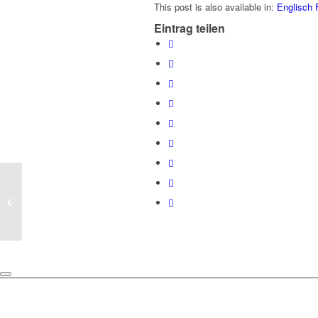
This post is also available in:
Englisch
Eintrag teilen
Wie lange halten die CAPA
Schutzhauben?