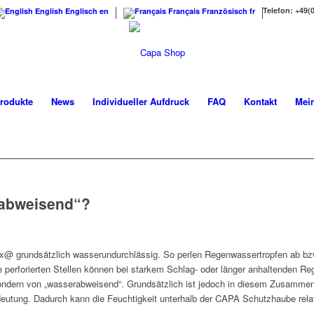
Telefon: +49(
English
Englisch
en
Français
Französisch
fr
rodukte
News
Individueller Aufdruck
FAQ
Kontakt
Mei
rabweisend“?
 grundsätzlich wasserundurchlässig. So perlen Regenwassertropfen ab bzw. 
 perforierten Stellen können bei starkem Schlag- oder länger anhaltenden R
sondern von „wasserabweisend“. Grundsätzlich ist jedoch in diesem Zusamme
tung. Dadurch kann die Feuchtigkeit unterhalb der CAPA Schutzhaube relativ